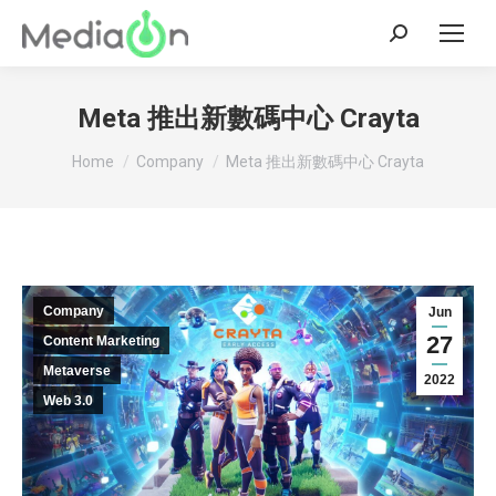
Search:
Meta 推出新數碼中心 Crayta
You are here:
Home
Company
Meta 推出新數碼中心 Crayta
Company
Jun
27
Content Marketing
Metaverse
2022
Web 3.0