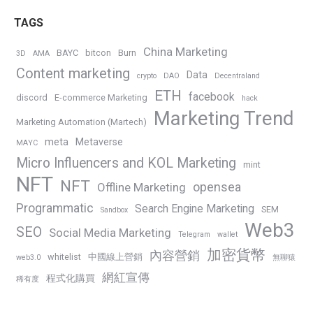
TAGS
China Marketing
BAYC
bitcon
Burn
3D
AMA
Content marketing
Data
crypto
DAO
Decentraland
ETH
facebook
discord
E-commerce Marketing
hack
Marketing Trend
Marketing Automation (Martech)
meta
Metaverse
MAYC
Micro Influencers and KOL Marketing
mint
NFT
NFT
opensea
Offline Marketing
Programmatic
Search Engine Marketing
SEM
Sandbox
Web3
SEO
Social Media Marketing
Telegram
wallet
加密貨幣
內容營銷
whitelist
中國線上營銷
web3.0
無聊猿
網紅宣傳
程式化購買
稀有度