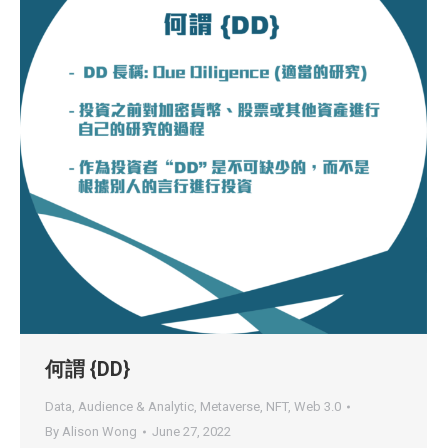
何謂 {DD}
Data, Audience & Analytic
,
Metaverse
,
NFT
,
Web 3.0
By
Alison Wong
June 27, 2022