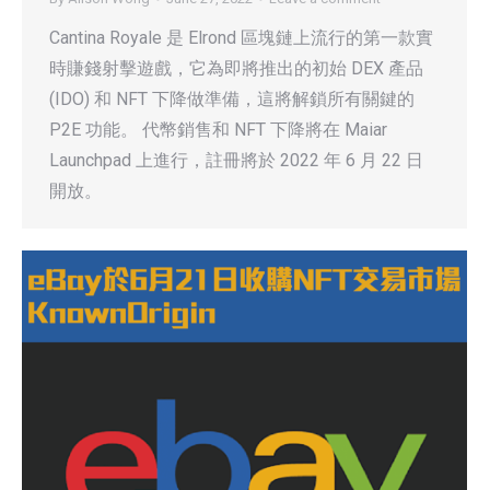
Cantina Royale 是 Elrond 區塊鏈上流行的第一款實
時賺錢射擊遊戲，它為即將推出的初始 DEX 產品
(IDO) 和 NFT 下降做準備，這將解鎖所有關鍵的
P2E 功能。 代幣銷售和 NFT 下降將在 Maiar
Launchpad 上進行，註冊將於 2022 年 6 月 22 日
開放。