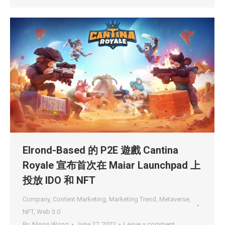
Elrond-Based 的 P2E 遊戲 Cantina
Royale 宣布首次在 Maiar Launchpad 上
投放 IDO 和 NFT
Company
,
Content Marketing
,
Marketing Trend
,
Metaverse
,
NFT
,
Web 3.0
By
Alison Wong
June 27, 2022
Leave a comment