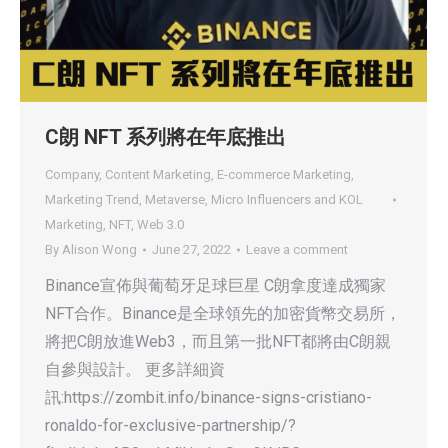
C朗 NFT 系列將在年底推出
Company
,
Content Marketing
,
E-commerce Marketing
,
Marketing Trend
,
Metaverse
,
Micro Influencers and KOL
Marketing
,
NFT
,
Web 3.0
By
Alison Wong
June 27, 2022
Leave a comment
Binance宣佈與葡萄牙足球巨星 C朗拿度達成獨家
NFT合作。Binance是全球領先的加密貨幣交易所，
將把C朗放進Web3，而且第一批NFT都將由C朗親
自參與設計。 更多詳細資
訊:https://zombit.info/binance-signs-cristiano-
ronaldo-for-exclusive-partnership/?