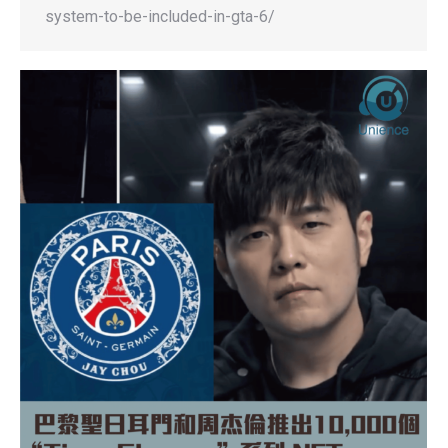
system-to-be-included-in-gta-6/