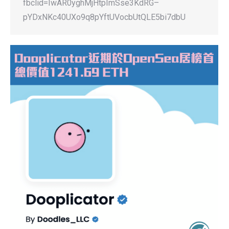
fbclid=IwAR0yghMjHtpImSse3KdRG–
pYDxNKc40UXo9q8pYftUVocbUtQLE5bi7dbU