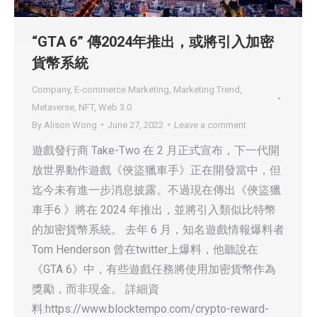
“GTA 6” 傳2024年推出，或將引入加密
貨幣系統
Company
,
E-commerce Marketing
,
Marketing Trend
,
Metaverse
,
NFT
,
Web 3.0
By
Alison Wong
June 27, 2022
Leave a comment
遊戲發行商 Take-Two 在 2 月正式宣布，下一代開
放世界動作遊戲《俠盜獵車手》正在開發當中，但
迄今未有進一步消息披露。不過現在傳出《俠盜獵
車手6 》將在 2024 年推出，並將引入類似比特幣
的加密貨幣系統。 去年 6 月，知名遊戲情報爆料者
Tom Henderson 曾在twitter上爆料，他聽說在
《GTA 6》中，有些遊戲任務將使用加密貨幣作為
獎勵，而非現金。 詳細資
料:https://www.blocktempo.com/crypto-reward-