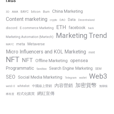
TAGS
China Marketing
BAYC
bitcon
Burn
3D
AMA
Content marketing
Data
crypto
DAO
Decentraland
ETH
facebook
discord
E-commerce Marketing
hack
Marketing Trend
Marketing Automation (Martech)
meta
Metaverse
MAYC
Micro Influencers and KOL Marketing
mint
NFT
NFT
opensea
Offline Marketing
Programmatic
Search Engine Marketing
SEM
Sandbox
Web3
SEO
Social Media Marketing
Telegram
wallet
加密貨幣
內容營銷
whitelist
中國線上營銷
web3.0
無聊猿
網紅宣傳
程式化購買
稀有度