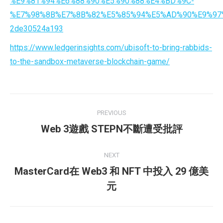
%E9%81%94%E6%88%90%E5%90%88%E4%BD%9C-
%E7%98%8B%E7%8B%82%E5%85%94%E5%AD%90%E9%97
2de30524a193
https://www.ledgerinsights.com/ubisoft-to-bring-rabbids-
to-the-sandbox-metaverse-blockchain-game/
Post
PREVIOUS
navigation
Previous
Web 3遊戲 STEPN不斷遭受批評
post:
NEXT
MasterCard在 Web3 和 NFT 中投入 29 億美
Next
元
post: