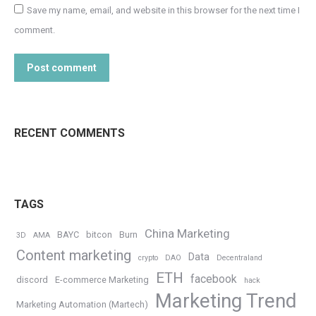
Save my name, email, and website in this browser for the next time I
comment.
Post comment
RECENT COMMENTS
TAGS
China Marketing
BAYC
bitcon
Burn
3D
AMA
Content marketing
Data
crypto
DAO
Decentraland
ETH
facebook
discord
E-commerce Marketing
hack
Marketing Trend
Marketing Automation (Martech)