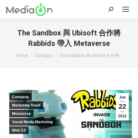
Search:
The Sandbox 與 Ubisoft 合作將
Rabbids 帶入 Metaverse
You are here:
Home
Company
The Sandbox 與 Ubisoft 合作將…
Company
Jun
22
Marketing Trend
Metaverse
2022
Social Media Marketing
Web 3.0