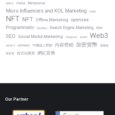
meta
Metaverse
MAYC
Micro Influencers and KOL Marketing
mint
NFT
NFT
opensea
Offline Marketing
Programmatic
Search Engine Marketing
SEM
Sandbox
Web3
SEO
Social Media Marketing
Telegram
wallet
加密貨幣
內容營銷
whitelist
中國線上營銷
web3.0
無聊猿
網紅宣傳
程式化購買
稀有度
Our Partner