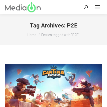
Search:
Tag Archives:
P2E
You are here:
Home
Entries tagged with "P2E"