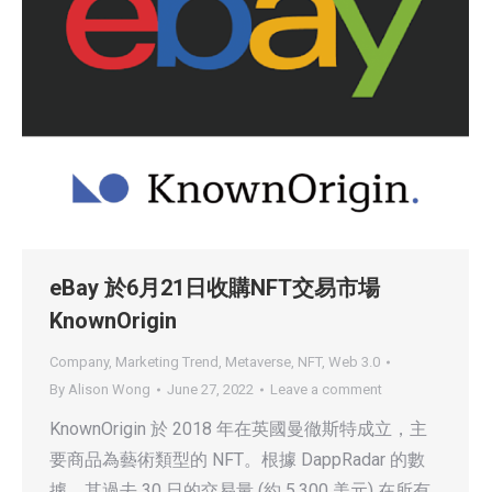
eBay 於6月21日收購NFT交易市場
KnownOrigin
Company
,
Marketing Trend
,
Metaverse
,
NFT
,
Web 3.0
By
Alison Wong
June 27, 2022
Leave a comment
KnownOrigin 於 2018 年在英國曼徹斯特成立，主
要商品為藝術類型的 NFT。根據 DappRadar 的數
據，其過去 30 日的交易量 (約 5,300 美元) 在所有