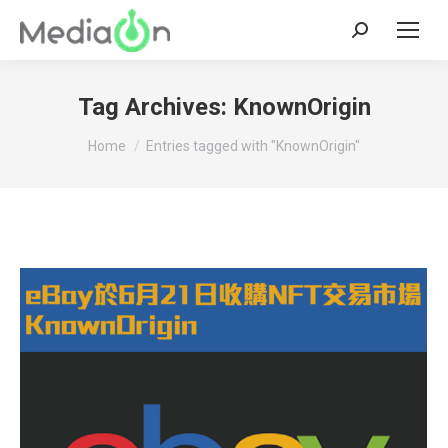
Search:
Tag Archives:
KnownOrigin
You are here:
Home
Entries tagged with "KnownOrigin"