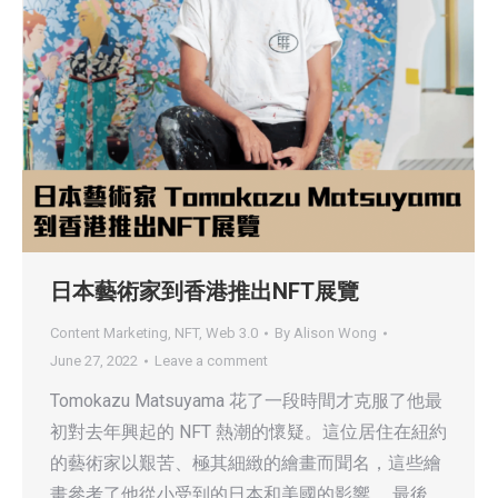
日本藝術家到香港推出NFT展覽
Content Marketing
,
NFT
,
Web 3.0
By
Alison Wong
June 27, 2022
Leave a comment
Tomokazu Matsuyama 花了一段時間才克服了他最
初對去年興起的 NFT 熱潮的懷疑。這位居住在紐約
的藝術家以艱苦、極其細緻的繪畫而聞名，這些繪
畫參考了他從小受到的日本和美國的影響。 最後，