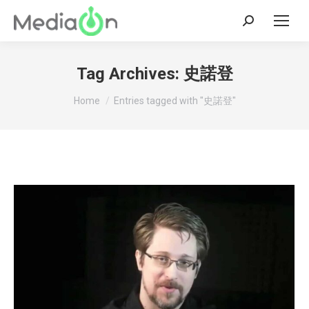
Search:
Tag Archives:
史諾登
You are here:
Home
Entries tagged with "史諾登"