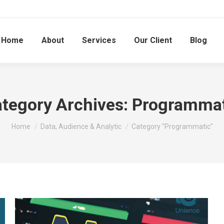
Home
About
Services
Our Client
Blog
tegory Archives:
Programmat
You are here:
Home
Data, Audience & Analytic
Category "Programmatic"