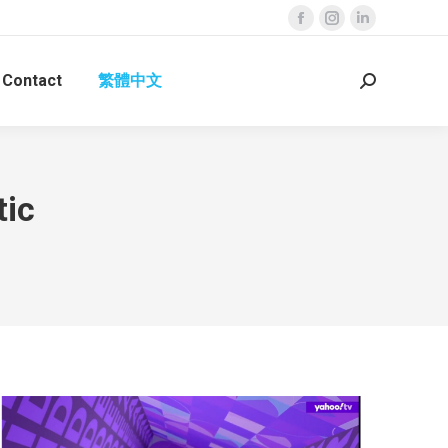
Facebook
Instagram
Linkedin
page
page
page
Contact
繁體中文
opens
opens
opens
Search:
in
in
in
new
new
new
window
window
window
ic