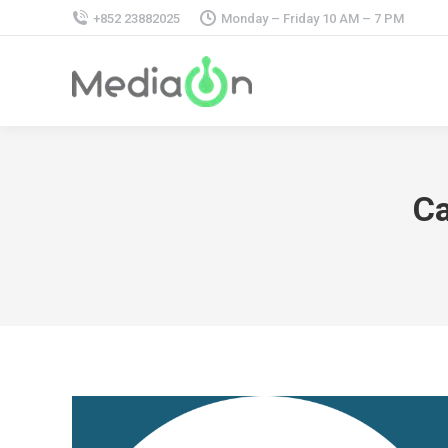
+852 23882025
Monday – Friday 10 AM – 7 PM
Ca