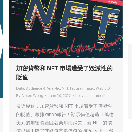
加密貨幣和 NFT 市場遭受了毀滅性的
貶值
Data, Audience & Analytic
,
NFT
,
Programmatic
,
Web 3.0
By
Alison Wong
June 20, 2022
Leave a comment
最近幾週，加密貨幣和 NFT 市場遭受了毀滅性
的貶值。根據Yahoo報告！顯示價值超過 1 萬億
美元的加密資產隨著棄用而消失，而 NFT 的價
值已經下降了其峰值市場價值的 80% 以上。 然