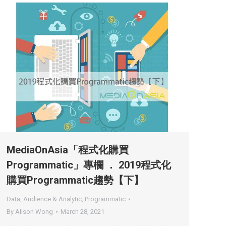
MediaOnAsia「程式化購買
Programmatic」專欄 ． 2019程式化
購買Programmatic趨勢【下】
Data, Audience & Analytic
,
Programmatic
By
Alison Wong
March 28, 2021