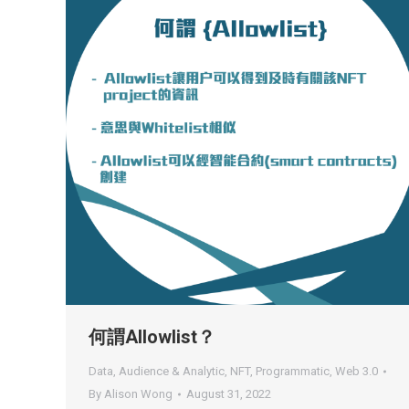
何謂Allowlist？
Data, Audience & Analytic
,
NFT
,
Programmatic
,
Web 3.0
By
Alison Wong
August 31, 2022