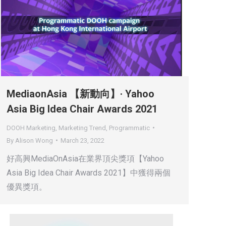
MediaonAsia 【新動向】· Yahoo
Asia Big Idea Chair Awards 2021
DOOH Marketing
,
Marketing Trend
,
Programmatic
By
Alison Wong
March 23, 2022
好高興MediaOnAsia在業界頂尖獎項【Yahoo
Asia Big Idea Chair Awards 2021】中獲得兩個
優異獎項。