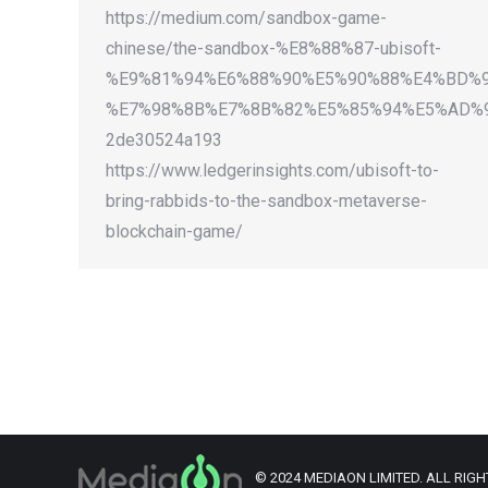
https://medium.com/sandbox-game-
chinese/the-sandbox-%E8%88%87-ubisoft-
%E9%81%94%E6%88%90%E5%90%88%E4%BD%9
%E7%98%8B%E7%8B%82%E5%85%94%E5%AD%
2de30524a193
https://www.ledgerinsights.com/ubisoft-to-
bring-rabbids-to-the-sandbox-metaverse-
blockchain-game/
© 2024 MEDIAON LIMITED. ALL RIGH