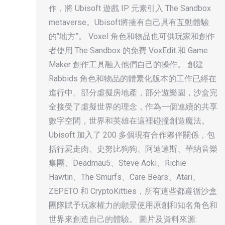
作，將 Ubisoft 遊戲 IP 元素引入 The Sandbox
metaverse。Ubisoft將擁有自己具有互動體驗
的“地方”。 Voxel 角色和物品也可供玩家和創作
者使用 The Sandbox 的免費 VoxEdit 和 Game
Maker 創作工具融入他們自己的操作。 創建
Rabbids 角色和物品的體素化版本的工作已經在
進行中。部分虛擬房地產，部分遊樂園，沙盒完
全接受了虛擬世界的理念，作為一個連續的共享
數字空間，世界和英雄在這裡碰撞創造魔法。
Ubisoft 加入了 200 多個現有合作夥伴關係，包
括行屍走肉、史努比狗狗、阿迪達斯、華納音樂
集團、Deadmau5、Steve Aoki、Richie
Hawtin、The Smurfs、Care Bears、Atari、
ZEPETO 和 CryptoKitties，所有這些都遵循沙盒
團隊賦予玩家權力的願景使用原創和知名角色和
世界來創造自己的體驗。 圖片及資料來源: