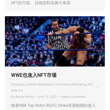
NFT的可能。 詳細資料及圖片來源:
WWE也進入NFT市場
Company
,
Content Marketing
,
E-commerce Marketing
,
NFT
,
Web 3.0
By
Alison Wong
June 13, 2022
Leave a comment
隨着NBA Top Shitot 和UFC Strike等運動開始進入