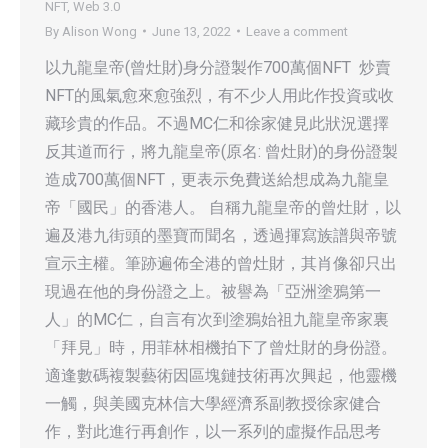
NFT
,
Web 3.0
By
Alison Wong
June 13, 2022
Leave a comment
以九龍皇帝(曾灶財)身分證製作700萬個NFT 炒賣
NFT的風氣愈來愈強烈，有不少人用此作投資或收
藏珍貴的作品。不過MC仁和徐家健見此狀況選擇
反其道而行，將九龍皇帝(原名: 曾灶財)的身份證製
造成700萬個NFT，更表示免費送給想成為九龍皇
帝「國民」的香港人。 自稱九龍皇帝的曾灶財，以
遍及港九街頭的墨寶而聞名，透過揮寫族譜與帝號
宣示主權。筆跡遍佈全港的曾灶財，其肖像卻只出
現過在他的身份證之上。被譽為「亞洲塗鴉第一
人」的MC仁，自言有次到塗鴉始祖九龍皇帝家裏
「拜見」時，用菲林相機拍下了曾灶財的身份證。
適逢數碼複製藝術因區塊鏈技術再次興起，他靈機
一觸，與美國克林信大學經濟系副教授徐家健合
作，對此進行再創作，以一系列的虛擬作品思考