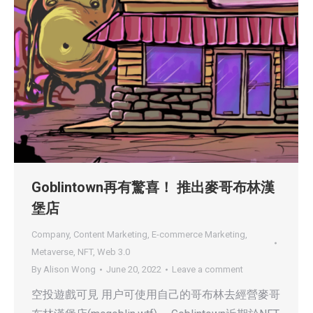
Goblintown再有驚喜！ 推出麥哥布林漢
堡店
Company
,
Content Marketing
,
E-commerce Marketing
,
Metaverse
,
NFT
,
Web 3.0
By
Alison Wong
June 20, 2022
Leave a comment
空投遊戲可見 用户可使用自己的哥布林去經營麥哥