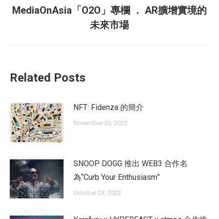
MediaOnAsia「O2O」專欄 ． AR擴增實境的
Next
未來市場
post:
Related Posts
NFT: Fidenza 的簡介
November 30, 2022
SNOOP DOGG 推出 WEB3 合作名
為“Curb Your Enthusiasm”
October 23, 2022