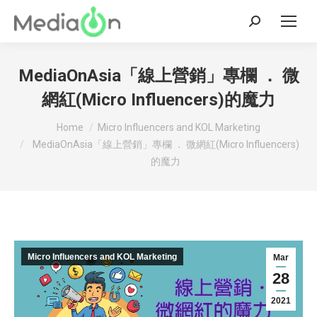
Search:
MediaOnAsia「線上營銷」專欄 ． 微
網紅(Micro Influencers)的魔力
You are here:
Home
Micro Influencers and KOL Marketing
MediaOnAsia「線上營銷」專欄 ． 微網紅(Micro Influencers)
的魔力
Micro Influencers and KOL Marketing
Mar
28
2021