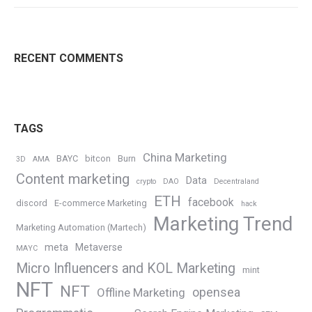
RECENT COMMENTS
TAGS
China Marketing
BAYC
bitcon
Burn
3D
AMA
Content marketing
Data
crypto
DAO
Decentraland
ETH
facebook
discord
E-commerce Marketing
hack
Marketing Trend
Marketing Automation (Martech)
meta
Metaverse
MAYC
Micro Influencers and KOL Marketing
mint
NFT
NFT
opensea
Offline Marketing