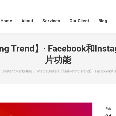
Home
About
Services
Our Client
Blog
ing Trend】· Facebook和I
片功能
Content Marketing
MediaOnAsia【Marketing Trend】· Facebo
Feb