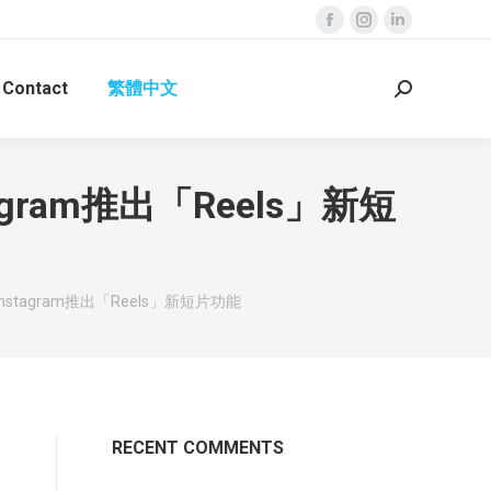
Facebook
Instagram
Linkedin
page
page
page
Contact
繁體中文
opens
opens
opens
Search:
in
in
in
new
new
new
window
window
window
nstagram推出「Reels」新短
ok和Instagram推出「Reels」新短片功能
RECENT COMMENTS