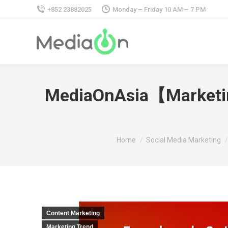
+852 23882025
Monday – Friday 10 AM – 7 PM
MediaOnAsia【Market
You are here:
Home
Social Media Marketing
Content Marketing
Marketing Trend