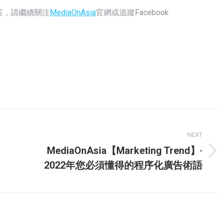
方案，請繼續關注
MediaOnAsia
官網或追蹤Facebook
NEXT
MediaOnAsia【Marketing Trend】·
Next
2022年您必須懂得的程序化廣告術語
post: