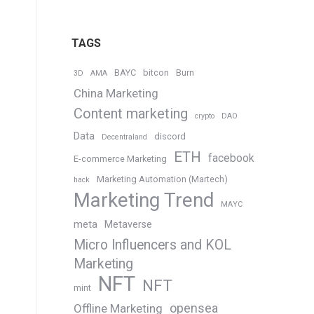
TAGS
BAYC
bitcon
Burn
3D
AMA
China Marketing
Content marketing
crypto
DAO
Data
discord
Decentraland
ETH
facebook
E-commerce Marketing
Marketing Automation (Martech)
hack
Marketing Trend
MAYC
meta
Metaverse
Micro Influencers and KOL
Marketing
NFT
NFT
mint
opensea
Offline Marketing