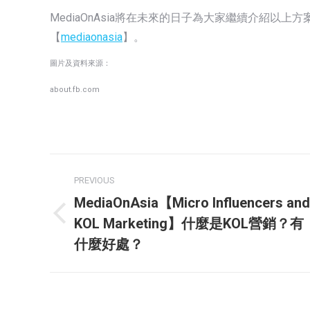
MediaOnAsia將在未來的日子為大家繼續介紹以上
【
mediaonasia
】。
圖片及資料來源：
about.fb.com
Post
PREVIOUS
navigation
MediaOnAsia【Micro Influencers and
Previous
KOL Marketing】什麼是KOL營銷？有
post:
什麼好處？