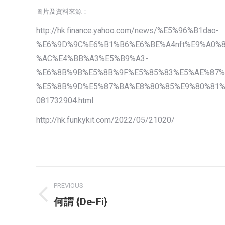
圖片及資料來源：
http://hk.finance.yahoo.com/news/%E5%96%B1dao-
%E6%9D%9C%E6%B1%B6%E6%BE%A4nft%E9%A0%
%AC%E4%BB%A3%E5%B9%A3-
%E6%8B%9B%E5%8B%9F%E5%85%83%E5%AE%87%
%E5%8B%9D%E5%87%BA%E8%80%85%E9%80%81%
081732904.html
http://hk.funkykit.com/2022/05/21020/
Post
PREVIOUS
navigation
Previous
何謂 {De-Fi}
post: