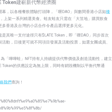
 Token
建嶄新代幣經濟圈
開幕，以各種餐飲體驗打頭陣，「喱DAO」與數間香港小店如
後
，上架一系列精選美食。蛙友蛙友只需在「大笪地」購買飲食
更多香港及台灣的小店合作令產品選擇更多元化。
其唯一支付途徑只有$LATE Token，即「喱DAO」同步首次
與活動，日後更可就不同項目發展及活動投票，如選女團成員、
經濟圈，為「嘩嘩蛙」NFT持有人持續提供代幣價值及創造流動性，建立
 Token的供應設定為無上限，同時有銷毀機制以平衡代幣通
絡我們
查詢！
e3%80%8dnft%e9%a0%85%e7%9b%ae-
8%9b%99%e5%8f%8b/