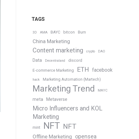
TAGS
BAYC
bitcon
Burn
3D
AMA
China Marketing
Content marketing
crypto
DAO
Data
discord
Decentraland
ETH
facebook
E-commerce Marketing
Marketing Automation (Martech)
hack
Marketing Trend
MAYC
meta
Metaverse
Micro Influencers and KOL
Marketing
NFT
NFT
mint
opensea
Offline Marketing