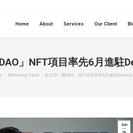
Home
About
Services
Our Client
Bl
AO」NFT項目率先6月進駐Decen
are here:
e
Marketing Trend
杜汶澤「喱DAO」NFT項目率先6月進駐Decentra
Jun