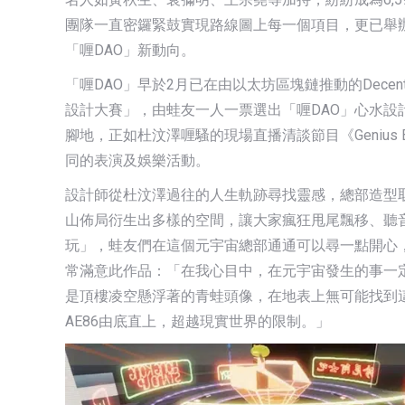
團隊一直密鑼緊鼓實現路線圖上每一個項目，更已舉辦兩場A
「喱DAO」新動向。
「喱DAO」早於2月已在由以太坊區塊鏈推動的Decentra
設計大賽」，由蛙友一人一票選出「喱DAO」心水設
腳地，正如杜汶澤喱騷的現場直播清談節目《Geniu
同的表演及娛樂活動。
設計師從杜汶澤過往的人生軌跡尋找靈感，總部造型
山佈局衍生出多樣的空間，讓大家瘋狂甩尾飄移、聽
玩」，蛙友們在這個元宇宙總部通通可以尋一點開心
常滿意此作品：「在我心目中，在元宇宙發生的事一
是頂樓凌空懸浮著的青蛙頭像，在地表上無可能找到
AE86由底直上，超越現實世界的限制。」