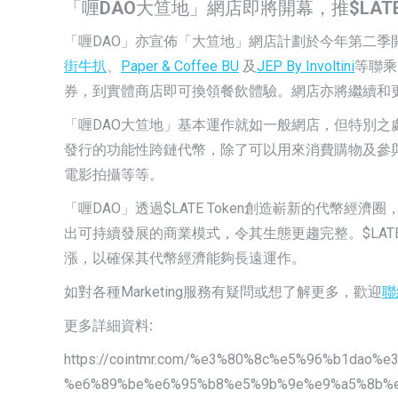
「喱
DAO
大笪地」網店即將開幕，推
$LATE
「喱DAO」亦宣佈「大笪地」網店計劃於今年第二季
街牛扒
、
Paper & Coffee BU
及
JEP By Involtini
等聯乘
券，到實體商店即可換領餐飲體驗。網店亦將繼續和
「喱DAO大笪地」基本運作就如一般網店，但特別之處是
發行的功能性跨鏈代幣，除了可以用來消費購物及參
電影拍攝等等。
「喱DAO」透過$LATE Token創造嶄新的代幣
出可持續發展的商業模式，令其生態更趨完整。$LATE
漲，以確保其代幣經濟能夠長遠運作。
如對各種Marketing服務有疑問或想了解更多，歡迎
聯
更多詳細資料
:
https://cointmr.com/%e3%80%8c%e5%96%b1dao%
%e6%89%be%e6%95%b8%e5%9b%9e%e9%a5%8b%e