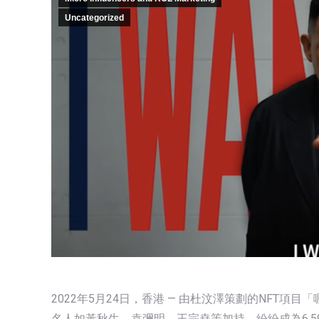
Uncategorized
2022年5月24日，香港 — 由杜汶澤策劃的NFT項目
名人如黃秋生、袁彌明、王宗堯等加持，紛紛成為6,5