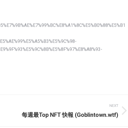
85%E7%9B%AE%E7%99%BC%E8%A1%8C%E5%B0%88%E5%B1
E5%AE%99%E5%A5%B3%E5%9C%98-
E9%9F%93%E5%9C%8B%E5%8F%97%E8%A8%93-
NEXT
Next
每週最Top NFT 快報 (Goblintown.wtf)
post: