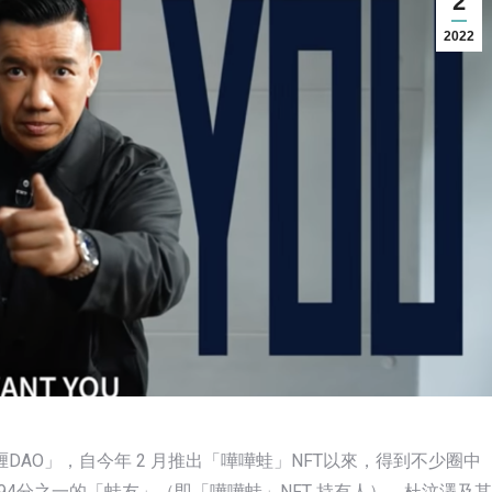
2
2022
「喱DAO」，自今年 2 月推出「嘩嘩蛙」NFT以來，得到不少圈中
94分之一的「蛙友」（即「嘩嘩蛙」NFT 持有人）。杜汶澤及其