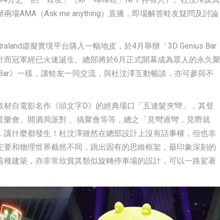
MA（Ask me anything）直播，即場解答蛙友疑問及討論
land虛擬實境平台購入一幅地皮，於4月舉辦「3D Genius Bar
計而冠軍經已火速誕生。總部將於6月正式開幕成為眾人的永久
s Bar》一樣，讓蛙友一同交流，與杜汶澤互動暢談，亦可參與不
取材自電影名作《頭文字D》的經典場口「五連髮夾彎」，其登
音樂會、開酒局派對 、搞聚會等等，總之「見彎過彎，見嘢就
，讓什麼都發生！杜汶澤雖然在總部設計上沒有話事權，但也非
定要和物理世界截然不同，跳出固有的思維框架，最印象深刻的
這種建築，亦非常欣賞其類似旋轉停車場的設計，可以一路駕著