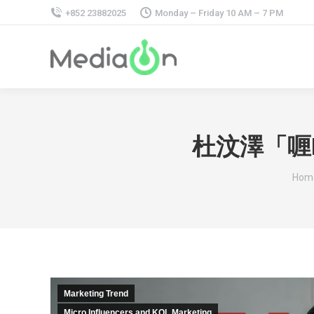
+852 23882025
Monday – Friday 10 AM – 7 PM
杜汶澤「喱D
You 
Hom
Marketing Trend
Micro Influencers and KOL Marketing