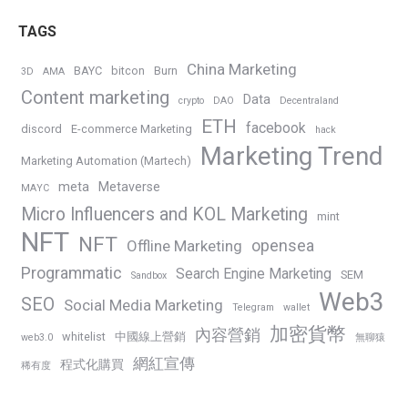
TAGS
China Marketing
BAYC
bitcon
Burn
3D
AMA
Content marketing
Data
crypto
DAO
Decentraland
ETH
facebook
discord
E-commerce Marketing
hack
Marketing Trend
Marketing Automation (Martech)
meta
Metaverse
MAYC
Micro Influencers and KOL Marketing
mint
NFT
NFT
opensea
Offline Marketing
Programmatic
Search Engine Marketing
SEM
Sandbox
Web3
SEO
Social Media Marketing
Telegram
wallet
加密貨幣
內容營銷
whitelist
中國線上營銷
web3.0
無聊猿
網紅宣傳
程式化購買
稀有度