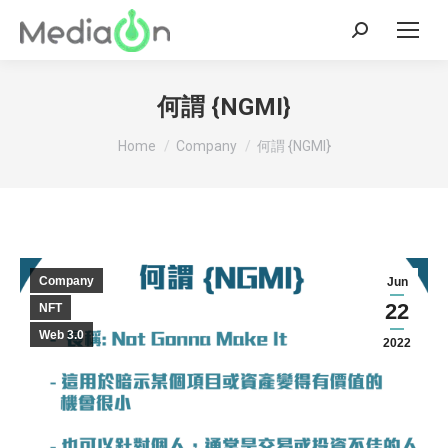
Search:
何謂 {NGMI}
You are here:
Home
Company
何謂 {NGMI}
Company
Jun
22
NFT
Web 3.0
2022