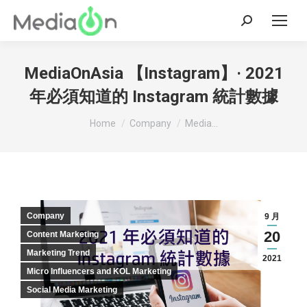
Search:
MediaOnAsia 【Instagram】· 2021
年必須知道的 Instagram 統計數據
You are here:
Home
Company
Media...
Company
9 月
20
Content Marketing
Marketing Trend
2021
Micro Influencers and KOL Marketing
Social Media Marketing