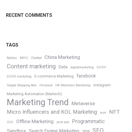
RECENT COMMENTS
TAGS
China Marketing
Adidas
BAYC
Chatbot
Content marketing
Data
digitalmarketing
DOOH
facebook
E-commerce Marketing
DOOH marketing
instagram
Google Shopping Ads
Hinsland
HK Mommies Marketing
Marketing Automation (Martech)
Marketing Trend
Metaverse
Micro Influencers and KOL Marketing
NFT
mint
Programmatic
Offline Marketing
O2O
print ads
SEO
Sandbox
Search Engine Marketing
SEM