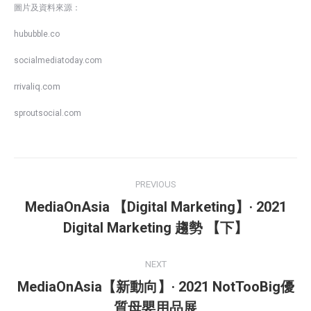
圖片及資料來源：
hububble.co
socialmediatoday.com
rrivaliq.com
sproutsocial.com
Post
PREVIOUS
navigation
MediaOnAsia 【Digital Marketing】· 2021
Previous
Digital Marketing 趨勢 【下】
post:
NEXT
MediaOnAsia【新動向】· 2021 NotTooBig優
Next
質母嬰用品展