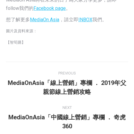
follow我們的
Facebook page
。
想了解更多
MediaOn Asia
，請立即
INBOX
我們。
圖片及資料來源：
【智筍購】
Post
PREVIOUS
navigation
MediaOnAsia「線上營銷」專欄 ． 2019年父
Previous
親節線上營銷攻略
post:
NEXT
MediaOnAsia「中國線上營銷」專欄 ． 奇虎
Next
360
post: