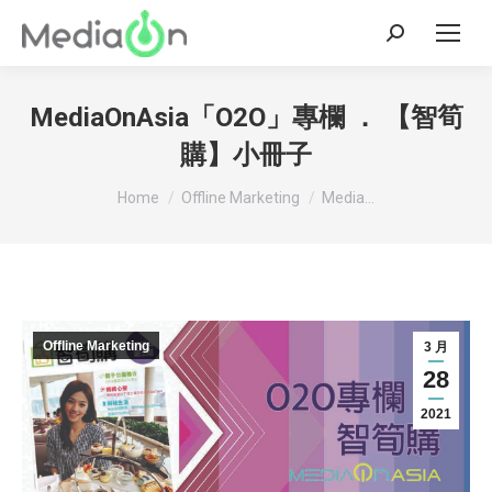
Search:
MediaOnAsia「O2O」專欄 ． 【智筍
購】小冊子
You are here:
Home
Offline Marketing
Media...
Offline Marketing
3 月
28
2021