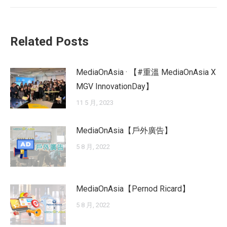
Related Posts
MediaOnAsia · 【#重溫 MediaOnAsia X
MGV InnovationDay】
11 5 月, 2023
MediaOnAsia【戶外廣告】
5 8 月, 2022
MediaOnAsia【Pernod Ricard】
5 8 月, 2022