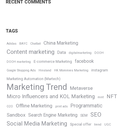
RECENT COMMENTS
TAGS
China Marketing
Adidas
BAYC
Chatbot
Content marketing
Data
digitalmarketing
DOOH
facebook
E-commerce Marketing
DOOH marketing
instagram
Google Shopping Ads
Hinsland
HK Mommies Marketing
Marketing Automation (Martech)
Marketing Trend
Metaverse
Micro Influencers and KOL Marketing
NFT
mint
Programmatic
Offline Marketing
O2O
print ads
SEO
Sandbox
Search Engine Marketing
SEM
Social Media Marketing
Special offer
trend
UGC