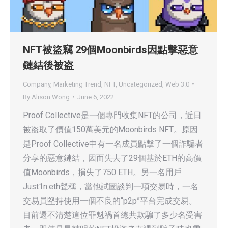
NFT被盜竊 29個Moonbirds因點擊惡意
鏈結後被盗
Company
,
Marketing Trend
,
NFT
,
Uncategorized
,
Web 3.0
By
Alison Wong
June 6, 2022
Proof Collective是一個專門收集NFT的公司，近日
被盗取了價值150萬美元的Moonbirds NFT。原因
是Proof Collective中有一名成員點擊了一個詐騙者
分享的惡意鏈結，因而失去了29個基於ETH的高價
值Moonbirds，損失了750 ETH。另一名用戶
Just1n.eth聲稱，當他試圖談判一項交易時，一名
交易員堅持使用一個不良的“p2p”平台完成交易。
目前還不清楚這位罪魁禍首總共欺騙了多少名受害