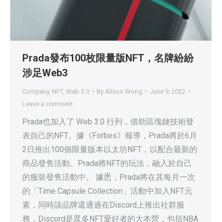
Prada發布100枚限量版NFT，名牌紛紛
涉足Web3
Company
,
NFT
,
Web 3.0
By
Alison Wong
June 9, 2022
Leave a comment
Prada也加入了 Web 3.0 行列，借助區塊鏈技術發
表自己的NFT。據《Forbes》報導，Prada將於6月
2日推出100個限量版本以太坊NFT，以配合最新的
商品發售活動。Prada將NFT的玩法，融入於自己
的服裝發售活動中。 據悉，Prada將在其每月一次
的「Time Capsule Collection」活動中加入NFT元
素，同時該品牌還通過在Discord上推出社群服
務，Discord是眾多NFT愛好者的大本營，包括NBA