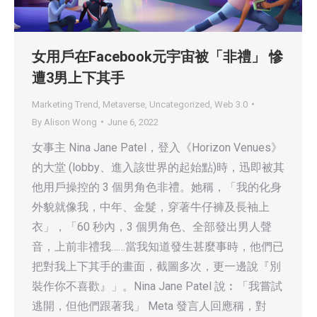
女用戶在Facebook元宇宙被「非禮」 慘
遭3男上下其手
Marketing Trend
,
Metaverse
,
Uncategorized
,
Web 3.0
By
Alison Wong
June 6, 2022
女事主 Nina Jane Patel，登入《Horizon Venues》
的大堂 (lobby、進入該世界的起始點)時，迅即被其
他用戶操控的 3 個男角色非禮。她稱，「我的化身
外貌就像我，中年、金髮，穿著牛仔褲及長袖上
衣」，「60 秒內，3 個男角色、全部發出男人聲
音，上前非禮我……當我知道發生甚麼事時，他們已
把對我上下其手的畫面，截圖多次，更一邊說『別
裝作你不喜歡』」。Nina Jane Patel 說︰「我嘗試
逃開，但他們跟著我」 Meta 發言人回應稱，對