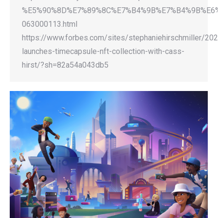
%E5%90%8D%E7%89%8C%E7%B4%9B%E7%B4%9B%E6
063000113.html
https://www.forbes.com/sites/stephaniehirschmiller/20
launches-timecapsule-nft-collection-with-cass-
hirst/?sh=82a54a043db5