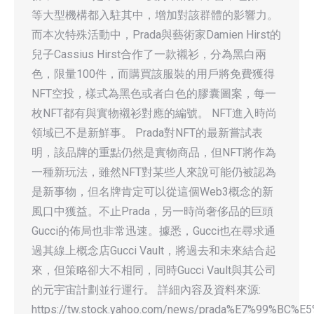
等大型機構都入駐其中，增加對該群體的影響力。
而本次特殊活動中，Prada與藝術家Damien Hirst的
兒子Cassius Hirst合作了一款襯衫，分為黑白兩
色，限量100件，而購買該服裝的用戶將免費獲得
NFT空投，樣式為黑色或者白色的膠囊圖案，每一
枚NFT都有與實物襯衫對應的編號。 NFT進入時尚
領域已不是新鮮事。 Prada對NFT的最新嘗試表
明，該品牌的重點仍然是實物商品，但NFT將作為
一種新玩法，雖然NFT對某些人來說可能仍被認為
是新事物，但名牌肯定可以從這個Web3概念的新
風口中獲益。不止Prada，另一時尚奢侈品的巨頭
Gucci的佈局也非常迅速。據悉，Gucci也在尋求通
過其線上概念店Gucci Vault，將過去和未來結合起
來，但策略卻大不相同，同時Gucci Vault與其公司
的元宇宙計劃並行運行。 詳細內容及資料來源:
https://tw.stock.yahoo.com/news/prada%E7%99%B