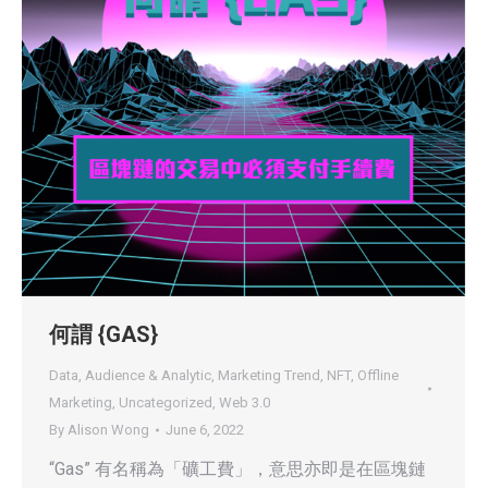
何謂 {GAS}
Data, Audience & Analytic
,
Marketing Trend
,
NFT
,
Offline
Marketing
,
Uncategorized
,
Web 3.0
By
Alison Wong
June 6, 2022
“Gas” 有名稱為「礦工費」，意思亦即是在區塊鏈