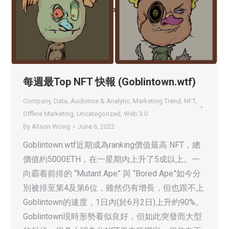
每週最Top NFT 快報 (Goblintown.wtf)
Company
,
Data, Audience & Analytic
,
Marketing Trend
,
NFT
,
Offline Marketing
,
Uncategorized
,
Web 3.0
By
Alison Wong
June 6, 2022
Goblintown.wtf近期成為ranking價值最高 NFT，總
價值約5000ETH，在一星期內上升了5成以上。一
向霸着前排的 “Mutant Ape” 與 “Bored Ape”如今分
別被排至第4及第6位，雖然仍有增長，但也跟不上
Goblintown的速度，1日內(於6月2日)上升約90%。
Goblintown現時形勢看似良好，但如此突發而大型