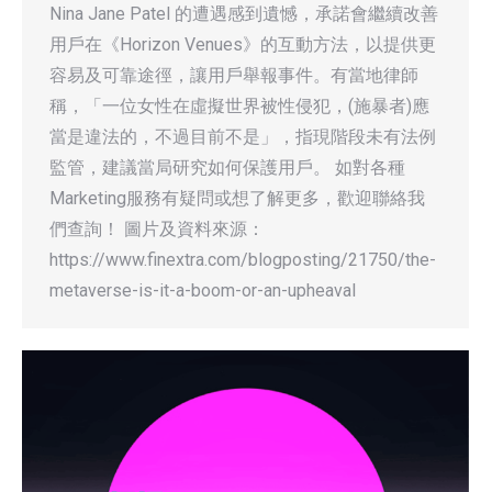
Nina Jane Patel 的遭遇感到遺憾，承諾會繼續改善
用戶在《Horizon Venues》的互動方法，以提供更
容易及可靠途徑，讓用戶舉報事件。有當地律師
稱，「一位女性在虛擬世界被性侵犯，(施暴者)應
當是違法的，不過目前不是」，指現階段未有法例
監管，建議當局研究如何保護用戶。 如對各種
Marketing服務有疑問或想了解更多，歡迎聯絡我
們查詢！ 圖片及資料來源：
https://www.finextra.com/blogposting/21750/the-
metaverse-is-it-a-boom-or-an-upheaval