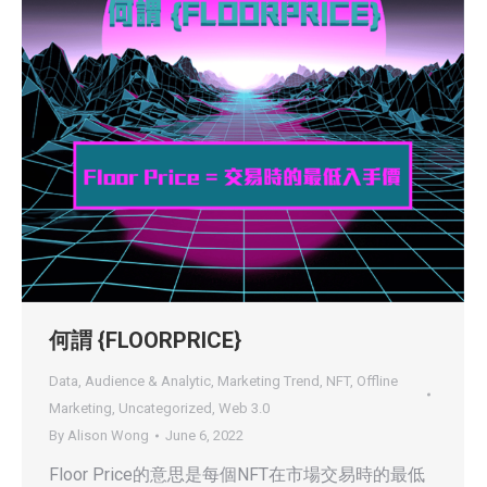
何謂 {FLOORPRICE}
Data, Audience & Analytic
,
Marketing Trend
,
NFT
,
Offline
Marketing
,
Uncategorized
,
Web 3.0
By
Alison Wong
June 6, 2022
Floor Price的意思是每個NFT在市場交易時的最低